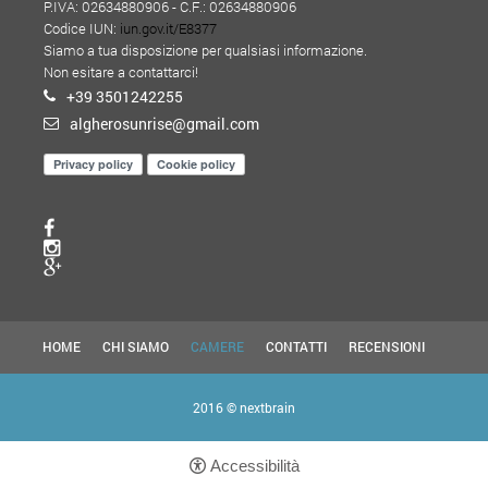
P.IVA: 02634880906 - C.F.: 02634880906
Codice IUN:
iun.gov.it/E8377
Siamo a tua disposizione per qualsiasi informazione.
Non esitare a contattarci!
+39 3501242255
algherosunrise@gmail.com
Privacy policy
Cookie policy
HOME
CHI SIAMO
CAMERE
CONTATTI
RECENSIONI
2016 ©
nextbrain
Accessibilità