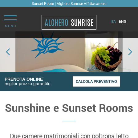
Sunset Room | Alghero Sunrise Affittacamere
ITA
ENG
MENU
PRENOTA ONLINE
miglior prezzo garantito.
Sunshine e Sunset Rooms
Due camere matrimoniali con poltrona letto