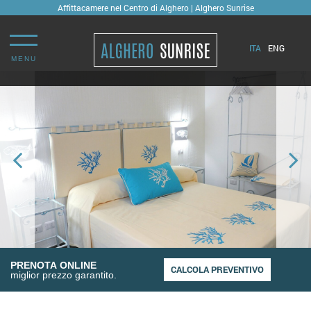
Affittacamere nel Centro di Alghero | Alghero Sunrise
ITA
ENG
MENU
PRENOTA ONLINE
miglior prezzo garantito.