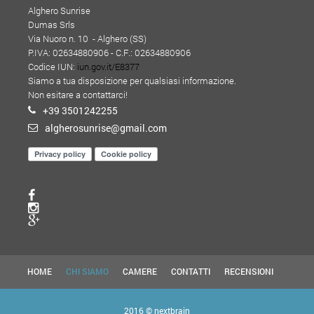
Alghero Sunrise
Dumas Srls
Via Nuoro n. 10 - Alghero (SS)
P.IVA: 02634880906 - C.F.: 02634880906
Codice IUN:
iun.gov.it/E8377
Siamo a tua disposizione per qualsiasi informazione.
Non esitare a contattarci!
+39 3501242255
algherosunrise@gmail.com
Privacy policy
Cookie policy
HOME
CHI SIAMO
CAMERE
CONTATTI
RECENSIONI
2016 ©
nextbrain